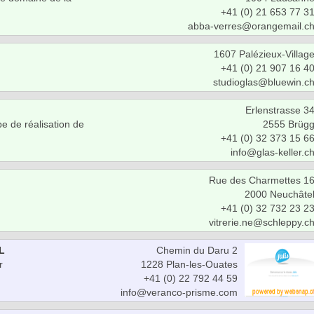
+41 (0) 21 653 77 3
abba-verres@orangemail.c
1607 Palézieux-Villag
+41 (0) 21 907 16 4
studioglas@bluewin.c
Erlenstrasse 3
ype de réalisation de
2555 Brüg
+41 (0) 32 373 15 6
info@glas-keller.c
Rue des Charmettes 1
2000 Neuchâte
+41 (0) 32 732 23 2
vitrerie.ne@schleppy.c
L
Chemin du Daru 2
r
1228 Plan-les-Ouates
+41 (0) 22 792 44 59
info@veranco-prisme.com