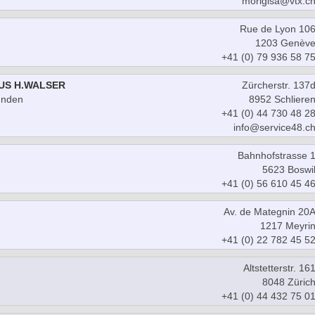
morigisa@vtx.c
Rue de Lyon 10
1203 Genèv
+41 (0) 79 936 58 7
US H.WALSER
Zürcherstr. 137
unden
8952 Schliere
+41 (0) 44 730 48 2
info@service48.c
Bahnhofstrasse 
5623 Boswi
+41 (0) 56 610 45 4
Av. de Mategnin 20
1217 Meyri
+41 (0) 22 782 45 5
Altstetterstr. 16
8048 Züric
+41 (0) 44 432 75 0