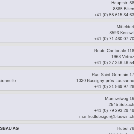
Hauptstr. 5
8865 Bilte
+41 (0) 55 615 34 6
Mitteldor
8593 Kesswi
+41 (0) 71 460 07 7
Route Cantonale 11
1963 Vétro
+41 (0) 27 346 46 5
Rue Saint-Germain 1
sionnelle
1030 Bussigny-près-Lausann
+41 (0) 21 869 97 2
Mannwilweg 1
2545 Selzac
+41 (0) 79 293 29 4
manfredlobsiger@bluewin.c
ASBAU AG
Hubel 7