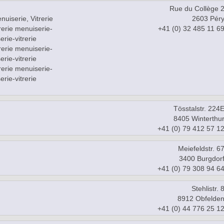
Rue du Collège 
uiserie, Vitrerie
2603 Pér
rerie menuiserie-
+41 (0) 32 485 11 6
erie-vitrerie
rerie menuiserie-
erie-vitrerie
rerie menuiserie-
erie-vitrerie
Tösstalstr. 224
8405 Winterthu
+41 (0) 79 412 57 1
Meiefeldstr. 6
3400 Burgdor
+41 (0) 79 308 94 6
Stehlistr. 
8912 Obfelde
+41 (0) 44 776 25 1