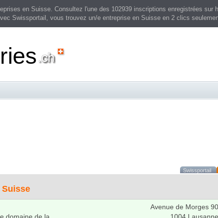
prises en Suisse. Consultez l'une des 102939 inscriptions enregistrées sur h
vec Swissportail, vous trouvez un/e entreprise en Suisse en 2 clics seulemen
eries
Swissportail
n
Suisse
Avenue de Morges 9
le domaine de la
1004 Lausann