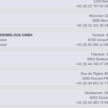
1219 Aïr
+41 (0) 22 797 02 2
Münzrain 1
3005 Ber
+41 (0) 31 311 30 2
ODENBELÄGE GMBH
Gerbistr. 
onen
8730 Uznac
onen
+41 (0) 55 280 12 6
Fabrikstr. 
8953 Dietiko
+41 (0) 44 740 27 2
Rue de l'Eglise 8
1680 Romont F
+41 (0) 26 652 21 7
Klosbachstr. 2
8032 Züric
+41 (0) 44 383 73 9