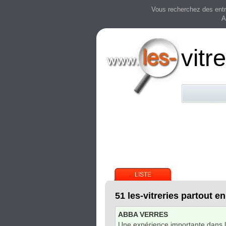
Vous recherchez des entre
A
vitr
LISTE
51 les-vitreries partout e
ABBA VERRES
Une expérience importante dans 