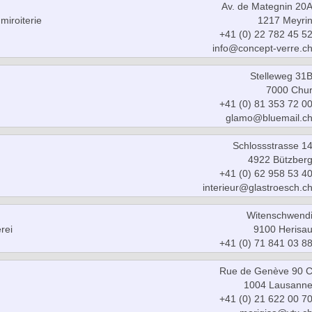
Av. de Mategnin 20
 miroiterie
1217 Meyri
+41 (0) 22 782 45 5
info@concept-verre.c
Stelleweg 31
7000 Chu
+41 (0) 81 353 72 0
glamo@bluemail.c
Schlossstrasse 1
4922 Bützber
+41 (0) 62 958 53 4
interieur@glastroesch.c
Witenschwend
rei
9100 Herisa
+41 (0) 71 841 03 8
Rue de Genève 90 
1004 Lausann
+41 (0) 21 622 00 7