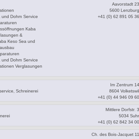
Aavorstadt 2
ationen
5600 Lenzbur
 und Dohm Service
+41 (0) 62 891 05 3
araturen
ossöffnungen Kaba
lasungen &
aba Keso Sea und
nausbau
paraturen
 und Dohm Service
tionen Verglasungen
Im Zentrum 1
service, Schreinerei
8604 Volketswi
+41 (0) 44 946 09 6
Mittlere Dorfstr. 
nerei
5034 Suh
+41 (0) 62 842 34 0
Ch. des Bois-Jacquet 1