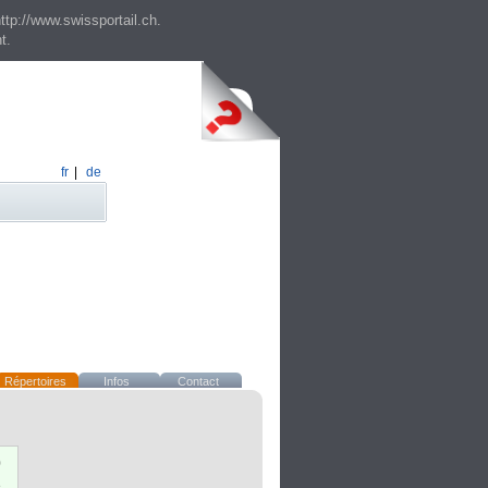
ttp://www.swissportail.ch.
t.
fr
|
de
Répertoires
Infos
Contact
0
e