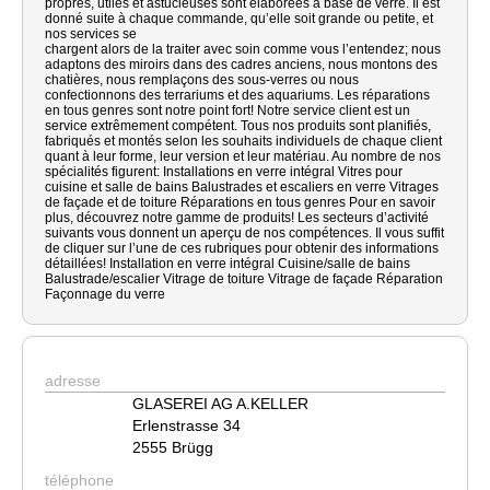
propres, utiles et astucieuses sont élaborées à base de verre. Il est
donné suite à chaque commande, qu’elle soit grande ou petite, et
nos services se
chargent alors de la traiter avec soin comme vous l’entendez; nous
adaptons des miroirs dans des cadres anciens, nous montons des
chatières, nous remplaçons des sous-verres ou nous
confectionnons des terrariums et des aquariums. Les réparations
en tous genres sont notre point fort! Notre service client est un
service extrêmement compétent. Tous nos produits sont planifiés,
fabriqués et montés selon les souhaits individuels de chaque client
quant à leur forme, leur version et leur matériau. Au nombre de nos
spécialités figurent: Installations en verre intégral Vitres pour
cuisine et salle de bains Balustrades et escaliers en verre Vitrages
de façade et de toiture Réparations en tous genres Pour en savoir
plus, découvrez notre gamme de produits! Les secteurs d’activité
suivants vous donnent un aperçu de nos compétences. Il vous suffit
de cliquer sur l’une de ces rubriques pour obtenir des informations
détaillées! Installation en verre intégral Cuisine/salle de bains
Balustrade/escalier Vitrage de toiture Vitrage de façade Réparation
Façonnage du verre
adresse
GLASEREI AG A.KELLER
Erlenstrasse 34
2555 Brügg
téléphone